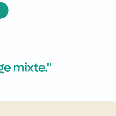
S
e mixte."