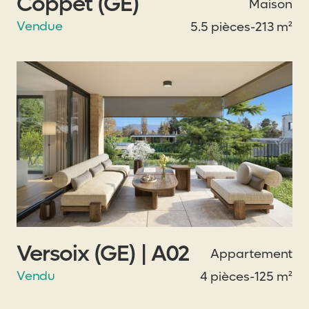
Coppet (GE)
Maison
Vendue
5.5 pièces
-
213 m²
Versoix (GE) | A02
Appartement
Vendu
4 pièces
-
125 m²