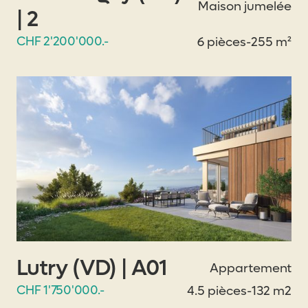
Maison jumelée
| 2
CHF 2'200'000.-
6 pièces
-
255 m²
Lutry (VD) | A01
Appartement
CHF 1'750'000.-
4.5 pièces
-
132 m2