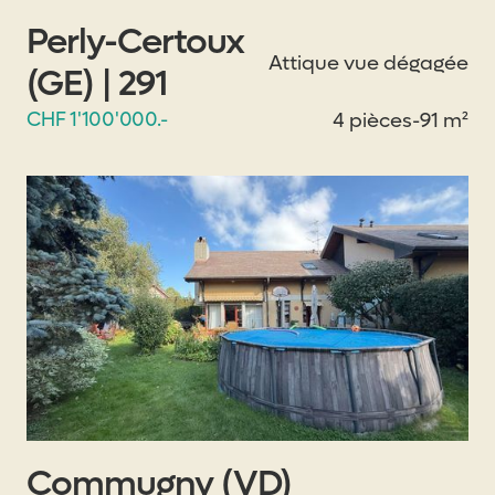
Perly-Certoux
Attique vue dégagée
(GE) | 291
CHF 1'100'000.-
4 pièces
-
91 m²
Commugny (VD)