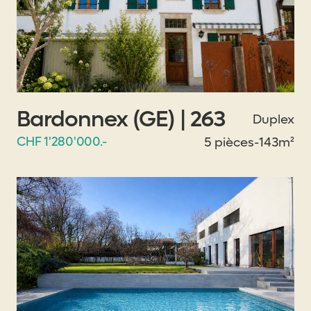
Bardonnex (GE) | 263
Duplex
CHF 1'280'000.-
5 pièces
-
143m²