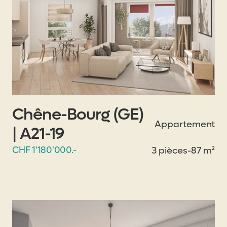
Chêne-Bourg (GE)
Appartement
| A21-19
CHF 1'180'000.-
3 pièces
-
87 m²