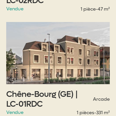
LC-02RDC
Vendue
1 pièce
-
47 m²
Chêne-Bourg (GE) |
Arcade
LC-01RDC
Vendue
1 pièces
-
331 m²