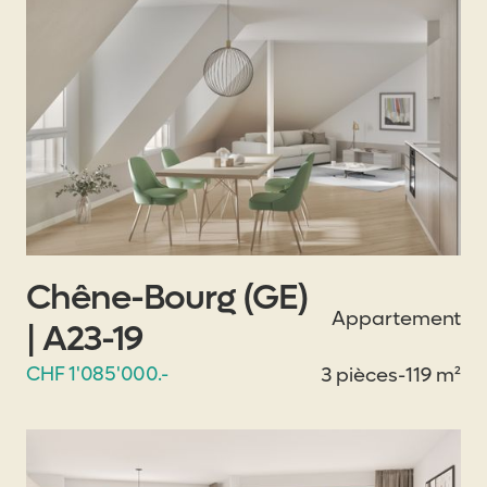
Chêne-Bourg (GE)
Appartement
| A23-19
CHF 1'085'000.-
3 pièces
-
119 m²