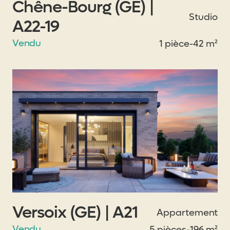
Chêne-Bourg (GE) |
Studio
A22-19
Vendu
1 pièce
-
42 m²
Versoix (GE) | A21
Appartement
Vendu
5 pièces
-
196 m²