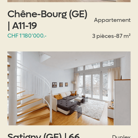
Chêne-Bourg (GE)
Appartement
| A11-19
CHF 1'180'000.-
3 pièces
-
87 m²
Satigny (GE) | 66
Duplex