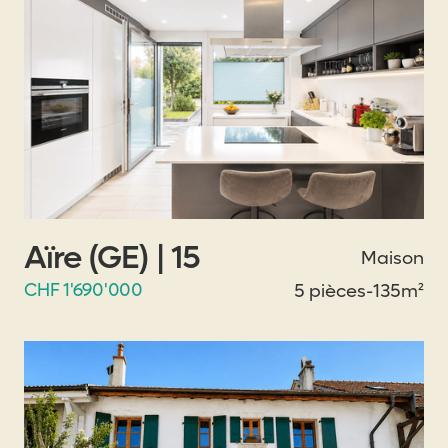
Aïre (GE) | 15
Maison
CHF 1'690'000
5 pièces
-
135m²