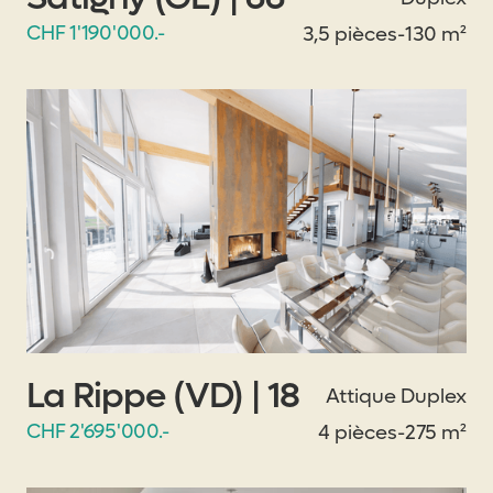
CHF 1'190'000.-
3,5 pièces
-
130 m²
La Rippe (VD) | 18
Attique Duplex
CHF 2'695'000.-
4 pièces
-
275 m²